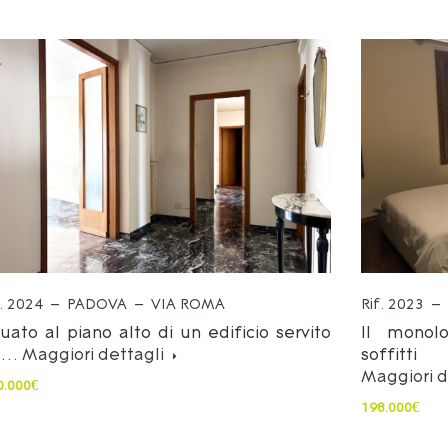
f. 2024 – PADOVA – VIA ROMA
Rif. 2023 
tuato al piano alto di un edificio servito
Il monol
a…
Maggiori dettagli
soffit
Maggiori d
0.000€
198.000€