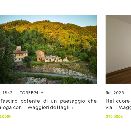
f. 1842 – TORREGLIA
Rif. 2025 
 fascino potente di un paesaggio che
Nel cuore 
aloga con…
Maggiori dettagli
via…
Maggi
0.000€
310.000€