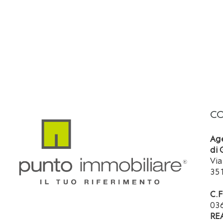
CO
Ag
di 
Vi
35
C.F
03
RE