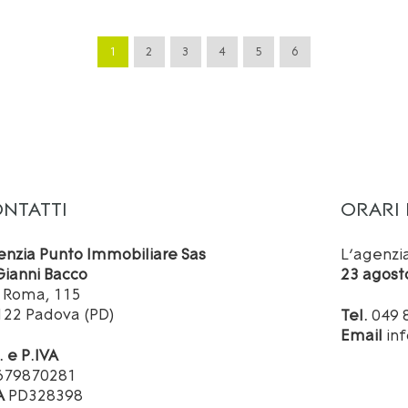
1
2
3
4
5
6
NTATTI
ORARI 
enzia Punto Immobiliare Sas
L’agenzi
Gianni Bacco
23 agost
a Roma, 115
122 Padova (PD)
Tel.
049 
Email
inf
. e P.IVA
679870281
A
PD328398